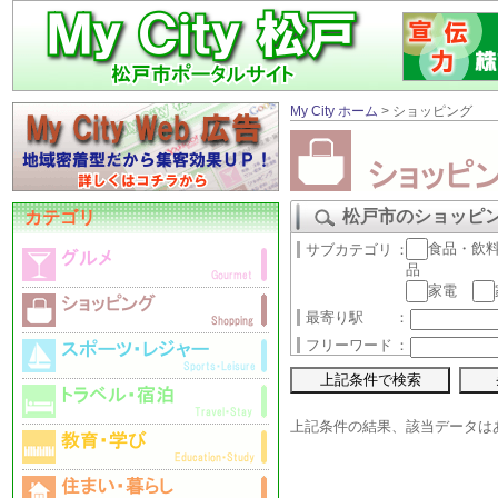
My City ホーム
> ショッピング
松戸市のショッピ
カテゴリ
食品・飲
サブカテゴリ
：
品
家電
最寄り駅
：
フリーワード
：
上記条件の結果、該当データは