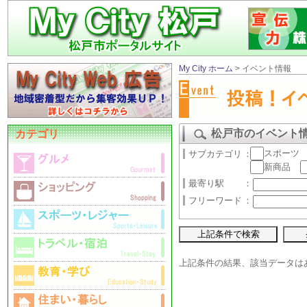
My City ホーム
> イベント情報
松戸市のイベント
カテゴリ
スポーツ
サブカテゴリ
：
新商品
最寄り駅
：
フリーワード
：
上記条件の結果、該当データは