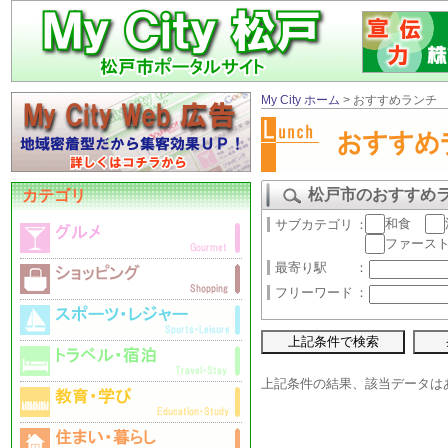
My City ホーム
> おすすめランチ
松戸市のおすすめ
カテゴリ
和食
サブカテゴリ
：
ファース
最寄り駅
：
フリーワード
：
上記条件の結果、該当データは