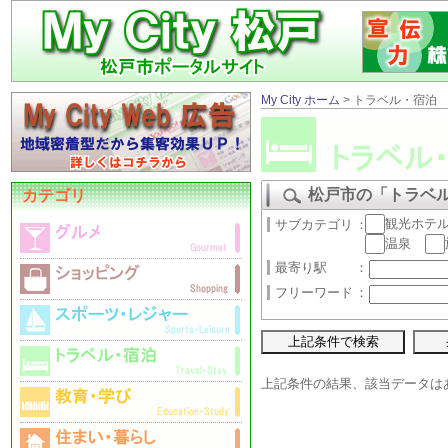
My City ホーム
> トラベル・宿泊
松戸市の「トラベ
カテゴリ
観光ホテ
サブカテゴリ
：
温泉
最寄り駅
：
フリーワード
：
上記条件の結果、該当データは