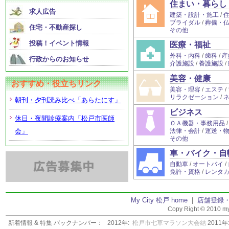
住まい・暮らし
求人広告
建築・設計・施工
/
ブライダル
/
葬儀・
住宅・不動産探し
その他
投稿！イベント情報
医療・福祉
外科・内科
/
歯科
/
産
行政からのお知らせ
介護施設
/
養護施設
/
美容・健康
おすすめ・役立ちリンク
美容・理容
/
エステ
/
リラクゼーション
/
朝刊・夕刊読み比べ「あらたにす」
ビジネス
休日・夜間診療案内「松戸市医師
ＯＡ機器・事務用品
会」
法律・会計
/
運送・
その他
車・バイク・自
自動車
/
オートバイ
/
免許・資格
/
レンタ
My City 松戸 home
|
店舗登録
Copy Right © 2010 my
新着情報 & 特集 バックナンバー：
2012年:
松戸市七草マラソン大会結
2011年