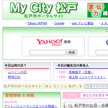
Yahoo JAPAN
Google
goo テレビ番組
えき
今日は何の日？
今日が誕生日の有名人
・
ムーミンの日
・
黒柳徹子（女優）
1933
・
野球の日
・
池上彰（ジャーナリスト）
1950
松戸市のポータルサイト「Ｍｙ Ｃｉｔｙ 松戸」を
スタートペー
新着情報 ＆ 特集
[ PR ]
あなたのお店を M
2013.03.05
松戸市のお店・企
アートパフォーマンスまつりを開催し