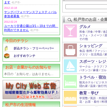
ます
-松戸市-
2012.10.18
ヤングパフォーマンスフェスティバル
参加者募集
-松戸市-
松戸市のお店・企
2012.02.24
ユーカリ交通公園は3/1～19までの間、
グルメ
利用ができません
-松戸市-
和食
/
洋食
/
中華
/
各
カフェ・スイーツ
/
その他
今日のチラシ
ショッピング
折込チラシ・フリーペーパー
食品･飲料
/
ファッシ
クスリ・生活用品
/
おすすめランチ
スポーツ・レジ
サークル・クラブ
/
お店・企業からのお知らせ
パチンコ
/
麻雀
/
ゴル
本日の「お知らせ」はありません...
トラベル・宿泊
観光ホテル
/
ビジネ
隠れ家
/
温泉
/
旅行代
教育・学び
学習塾
/
英語・外国
花・お茶・着付
/
料
松戸市の生活情報